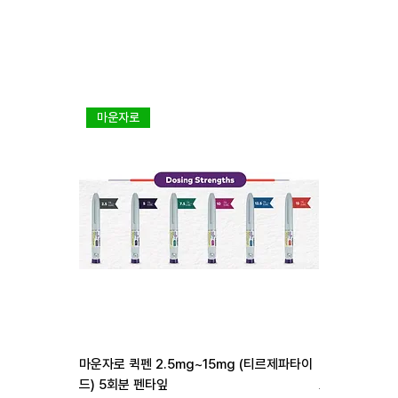
마운자로
다이어트 1
마운자로 퀵펜 2.5mg~15mg (티르제파타이
리벨서스 3mg 7
드) 5회분 펜타잎
일반가
할
₩255,000
₩