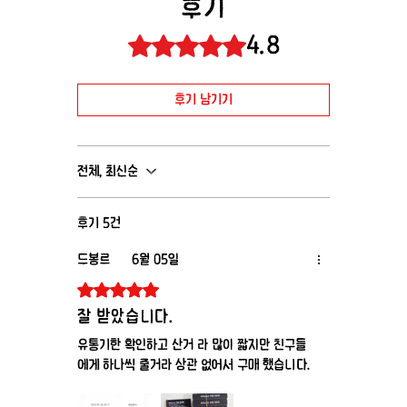
후기
신장 질환이 있는 분, 신장장애가 있는 환자는 복용을
권장해 드리지 않습니다.
4.8
별점 5점 중 4.8점을 주었습니다.
두통, 현기증, 설사, 소화불량, 코 막힘. 발적, 발진, 근
육통, 두드러기 등의 증상이 나타날수 있습니다.
후기 남기기
이 중 두통, 코막힘과 같은 증상은 흔하게 나타나는 증
상이지만 악 효과가 떨어지면서 같이 사라지는 증상
입니다.
전체, 최신순
현기증이나 시력 장애가 생기기도 인정하고 있으므로
자동차 운전이나 기계 조작에 종사하는 경우에는주의
를 요합니다.
후기 5건
아주 확률은 적은 부작용이지만 4 시간 이상 발기 연
드봉르
6월 05일
장 또는 지속 발기 (6시간 이상 지속되는 통증 발기)
별점 5점 중 5점을 주었습니다.
가
외국의 시판 후 부작용에 드물게 보고 되고 있습니다.
잘 받았습니다.
유통기한 확인하고 산거 라 많이 짧지만 친구들
발기 지속시간이 과도하게 길어질 경우 음경 조직이
에게 하나씩 줄거라 상관 없어서 구매 했습니다.
손상되어 발기 기능을 영구적으로 손상시킬 수 있습
니다.