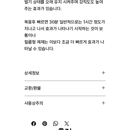
발기 상태를 오래 유지 시켜주며 강직도도 높여
주는 효과가 있습니다.
복용후 빠르면 30분 일반적으로는 1시간 정도가
지나고 나서 효과가 나타나기 시작하는 것이 보
통이나
필름형 제재는 이보다 조금 더 빠르게 효과가 나
타날 수 있습니다.
상세정보
성분 : 실데나필 100mg
교환/환불
제조 : Healing Pharma India Pvt Ltd
복용 : 관계 1시간전 | 1회 | 1정 | 필름타입
1. 통관상의 문제로 배송을 받지 못하는 경우 일체의
효과 : 발기부전 치료
사용상주의
비용 없이 재발송해드립니다.
배송 : 인도 → 한국
2. 제품 자체의 이상 혹은 수량 문제시 교환 및 재발송
하루 최대 1알 용량으로는 200mg를 넘겨 복용하지
처리 해드립니다.
않도록 해야 합니다.
3. 천재지변으로 인한 배송지연이나 단순변심에 의한
교환 및 환불은 어려우니 양해 부탁드립니다.