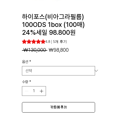
하이포스(비아그라필름)
100ODS 1box (100매)
24%세일 98.800원
5개의 후기 기준 5점 만점 중 4.8점
4.8 | 5개 후기
일
할
 ₩130,000 
₩98,800
반
인
옵션
*
가
가
수량
*
카트에 추가