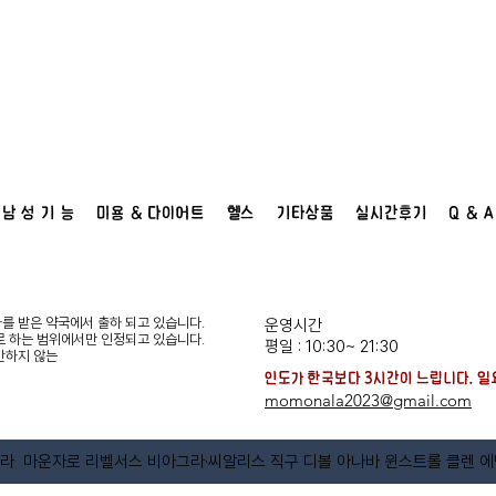
남 성 기 능
미용 & 다이어트
헬스
기타상품
실시간후기
Q & A
를 받은 약국에서 출하 되고 있습니다.
운영시간
로 하는 범위에서만 인정되고 있습니다.
평일 : 10:30~ 21:30
반하지 않는
​인도가 한국보다 3시간이 느립니다. ​
momonala2023@gmail.com
리스 핀페시아 두타놀 피나로 아보스테리드 미녹시딜 카마그라 탈모직구 및
모나라 마운자로 리벨서스 비아그라·씨알리스 직구 디볼 아나바 윈스트롤 클렌 에