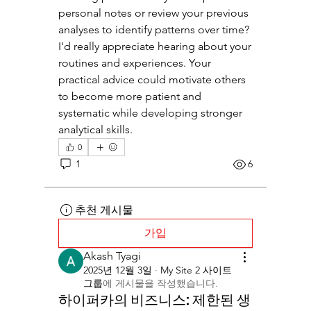
personal notes or review your previous 
analyses to identify patterns over time? 
I'd really appreciate hearing about your 
routines and experiences. Your 
practical advice could motivate others 
to become more patient and 
systematic while developing stronger 
analytical skills.
0
1
6
추천 게시물
가입
Akash Tyagi
2025년 12월 3일
·
My Site 2 사이트
그룹
에 게시물을 작성했습니다.
하이퍼카의 비즈니스: 제한된 생