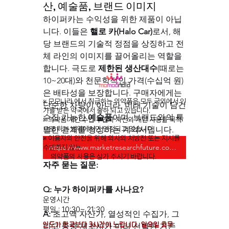
산, 예술품, 브랜드 이미지
하이퍼카는 수익성을 위한 제품이 아닙
니다. 이들은 
핼로 카(Halo Car)
로서, 해
당 브랜드의 기술적 정점을 상징하고 전
체 라인의 이미지를 끌어올리는 역할을 
합니다. 극도로 
제한된 생산대수
(때로는 
10~20대)와 천문학적인 가격(수십억 원)
은 배타성을 보장합니다. 구매자에게는 
※ 모모나라 에서 취급하는 의약품은 모두 국외에서 인
단순한 차량이 아니라, 미래 기술이 담긴 
가를 받은 약국에서 출하 되고 있습니다.
수집 가능한 
예술품
이며, 브랜드와의 특
※ 의약품 개인 수입 수입자 자신의 개인 사용을 목적
별한 관계를 형성하는 계약서입니다.
으로 하는 범위에서만 인정되고 있습니다.
※ 이용자의 안전을 위해 의사의 처방전 또는 지시를
https://www.marketresearchfuture.com/reports/hyper-car-market-7945
수반하지 않는
의약품의 사용은 삼가 주시기 바랍니다.
자주 묻는 질문:
Q: 누가 하이퍼카를 사나요?
운영시간
평일 : 10:30~ 21:30
A:
 초고액 자산가, 열성적인 수집가, 그
​인도가 한국보다 3시간이 느립니다. ​일요일 휴무
리고 종종 제조사가 미리 선별한 기존 