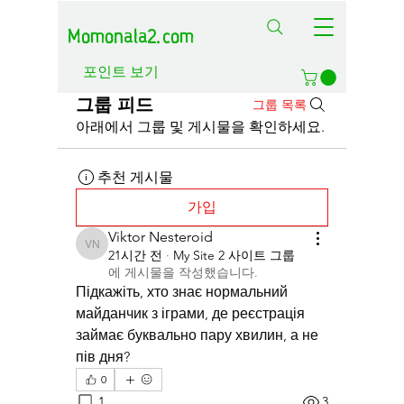
Momonala2.com
포인트 보기
그룹 피드
그룹 목록
아래에서 그룹 및 게시물을 확인하세요.
추천 게시물
가입
Viktor Nesteroid
Viktor Nesteroid
21시간 전
·
My Site 2 사이트 그룹
에 게시물을 작성했습니다.
Підкажіть, хто знає нормальний 
майданчик з іграми, де реєстрація 
займає буквально пару хвилин, а не 
пів дня?
0
1
3