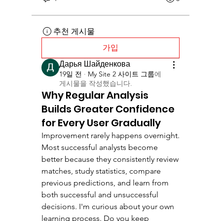
추천 게시물
가입
Дарья Шайденкова
19일 전
·
My Site 2 사이트 그룹
에
게시물을 작성했습니다.
Why Regular Analysis
Builds Greater Confidence
for Every User Gradually
Improvement rarely happens overnight. 
Most successful analysts become 
better because they consistently review 
matches, study statistics, compare 
previous predictions, and learn from 
both successful and unsuccessful 
decisions. I'm curious about your own 
learning process. Do you keep 