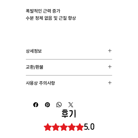
폭발적인 근력 증가
수분 정체 없음 및 근질 향상
상세정보
성분 : Fluoxymesterone 5mg
교환/환불
제조 : GEBIX PHARMA
용법 : 1일 | 1회~3회 | 4정~10정 (개인차)
1. 통관상의 문제로 배송을 받지 못하는 경우 일체의
배송 : 인도 → 한국 (2주이내)
사용상 주의사항
비용 없이 재발송해드립니다.
2. 제품 자체의 이상 혹은 수량 문제시 교환 및 재발송
간독성 매우 강함
(짧은 주기 필수)
처리 해드립니다.
고혈압, 불면, 여드름, 공격성 증가
3. 천재지변으로 인한 배송지연이나 단순변심에 의한
남성: 고환 위축, 자연 테스토스테론 억제
교환 및 환불은 어려우니 양해 부탁드립니다.
후기
여성: 음성 변화, 다모증 등 남성화 증상
콜레스테롤 수치 악화
5.0
별점 5점 중 5점을 주었습니다.