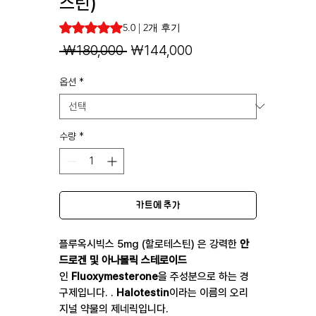
스틴)
2개의 후기 기준 5점 만점 중 5.0점
5.0 | 2개 후기
일
할
 ₩180,000 
₩144,000
반
인
옵션
*
가
가
수량
*
카트에 추가
플루옥시빅스 5mg (할로테스틴) 은 강력한
안
드로겐 및 아나볼릭 스테로이드
인
Fluoxymesterone
을 주성분으로 하는 경
구제입니다. .
Halotestin
이라는 이름의 오리
지널 약물의 제네릭입니다.