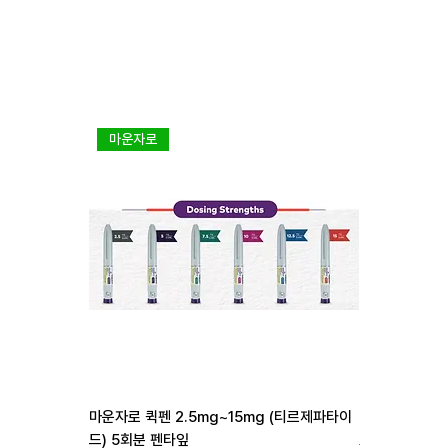
마운자로
다이어트 1
마운자로 퀵펜 2.5mg~15mg (티르제파타이
리벨서스 3mg 7
드) 5회분 펜타잎
일반가
할
₩255,000
₩