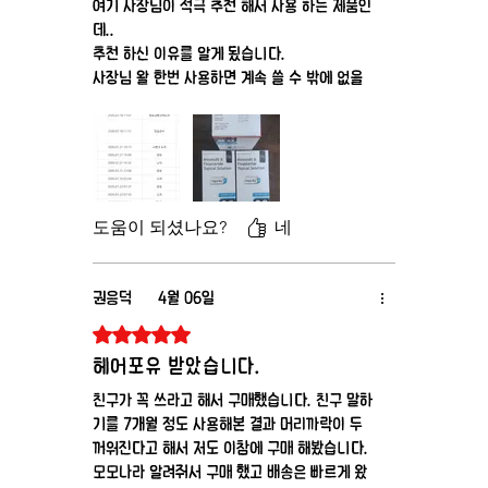
여기 사장님이 적극 추천 해서 사용 하는 제품인
데..
추천 하신 이유를 알게 됬습니다.
사장님 왈 한번 사용하면 계속 쓸 수 밖에 없을
실 거에요
진짜 안 쓸 수가 없는 제품 입니다.
바르기 편하고 끈적임 없고 2통째 쯤 쓰고 나니
모발이 두꺼워짐을 느낍니다.
최고 입니다. 탈모 약도 그대로 복용 중이고 바
도움이 되셨나요?
네
뀐 거는 요거 하나 인데 모발이 두꺼워 진다
니....
이런 좋은 제품 적극 추천 드립니다.
권응덕
4월 06일
별점 5점 중 5점을 주었습니다.
헤어포유 받았습니다.
친구가 꼭 쓰라고 해서 구매했습니다. 친구 말하
기를 7개월 정도 사용해본 결과 머리까락이 두
꺼워진다고 해서 저도 이참에 구매 해봤습니다.
모모나라 알려줘서 구매 했고 배송은 빠르게 왔