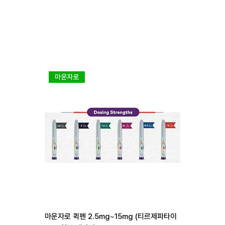
마운자로
다이어트 1
마운자로 퀵펜 2.5mg~15mg (티르제파타이
리벨서스 3mg 7