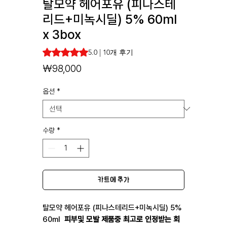
탈모약 헤어포유 (피나스테
리드+미녹시딜) 5% 60ml
x 3box
10개의 후기 기준 5점 만점 중 5.0점
5.0 | 10개 후기
가
₩98,000
격
옵션
*
수량
*
카트에 추가
탈모약 헤어포유 (피나스테리드+미녹시딜) 5%
60ml
피부및 모발 제품중 최고로 인정받는 회