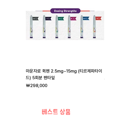
마운자로 퀵펜 2.5mg~15mg (티르제파타이
리벨서스 3mg 7
드) 5회분 펜타잎
일반가
할
₩255,000
₩
가격
₩298,000
베스트 상품