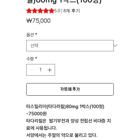
8개의 후기 기준 5점 만점 중 5.0점
5.0 | 8개 후기
가
₩75,000
격
옵션
*
수량
*
카트에 추가
타스틸리아(타다라필)80mg 1박스(100정)
-75000원
타다리필은 발기부전과 양성 전립선 비대증 치
료에 사용됩니다.
서양에서는 주말의 약으로 불리고 있다.