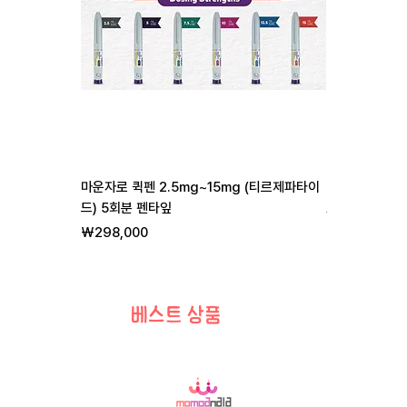
마운자로 퀵펜 2.5mg~15mg (티르제파타이
리벨서스 3mg 7
드) 5회분 펜타잎
일반가
할
₩255,000
₩
가격
₩298,000
베스트 상품