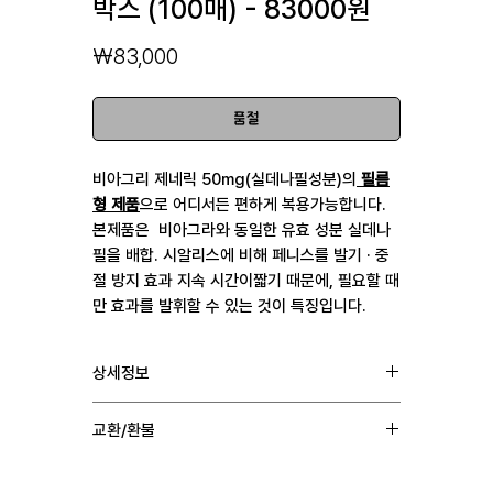
박스 (100매) - 83000원
가
₩83,000
격
품절
비아그리 제네릭 50mg(실데나필성분)의
필름
형 제품
으로 어디서든 편하게 복용가능합니다.
본제품은 비아그라와 동일한 유효 성분 실데나
필을 배합. 시알리스에 비해 페니스를 발기 · 중
절 방지 효과 지속 시간이짧기 때문에, 필요할 때
만 효과를 발휘할 수 있는 것이 특징입니다.
상세정보
성분 : 실데나필 50mg
교환/환불
제조 : Universal
복용 : 1일 | 1회 | 1정 복용
1. 통관상의 문제로 배송을 받지 못하는 경우 일체의
배송 : 인도 → 한국(2주~4주 소요)
비용 없이 재발송해드립니다.