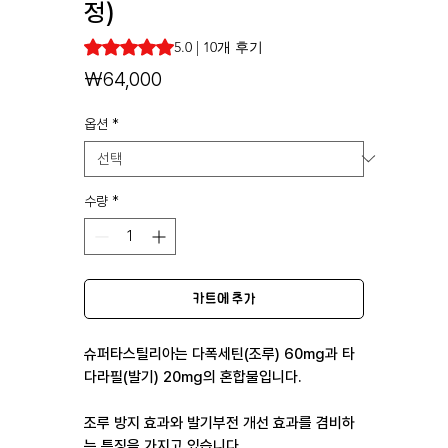
정)
10개의 후기 기준 5점 만점 중 5.0점
5.0 | 10개 후기
가
₩64,000
격
옵션
*
수량
*
카트에 추가
슈퍼타스틸리아는 다폭세틴(조루) 60mg과 타
다라필(발기) 20mg의 혼합물입니다.
조루 방지 효과와 발기부전 개선 효과를 겸비하
는 특징을 가지고 있습니다.