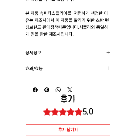
본 제품 슈퍼타스틸리아를 저렴하게 책정한 이
유는 제조사에서 이 제품을 알리기 위한 초반 런
칭브랜드 판매정책때문입니다.시플라와 동일하
게 믿을 만한 제조사입니다.
상세정보
성분 : 타다리필 tadalafil 20mg + 다폭세틴
효과/효능
dapoxetine 60mg
제조 : Healing Pharma
1. 통관상의 문제로 배송을 받지 못하는 경우 일체의
복용 : 1일 | 1회 | 1정 복용
비용 없이 재발송해드립니다.
배송 : 인도 → 한국(2주~4주 소요)
2. 제품 자체의 이상 혹은 수량 문제시 교환 및 재발송
후기
처리 해드립니다.
3. 천재지변으로 인한 배송지연이나 단순변심에 의한
5.0
별점 5점 중 5점을 주었습니다.
교환 및 환불은 어려우니 양해 부탁드립니다.
후기 남기기